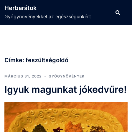
Skip
Herbarátok
to
Gyógynövényekkel az egészségünkért
content
Címke:
feszültségoldó
MÁRCIUS 31, 2022
GYÓGYNÖVÉNYEK
Igyuk magunkat jókedvűre!