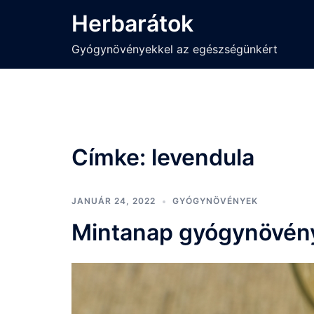
Skip
Herbarátok
to
content
Gyógynövényekkel az egészségünkért
Címke:
levendula
JANUÁR 24, 2022
GYÓGYNÖVÉNYEK
Mintanap gyógynövén