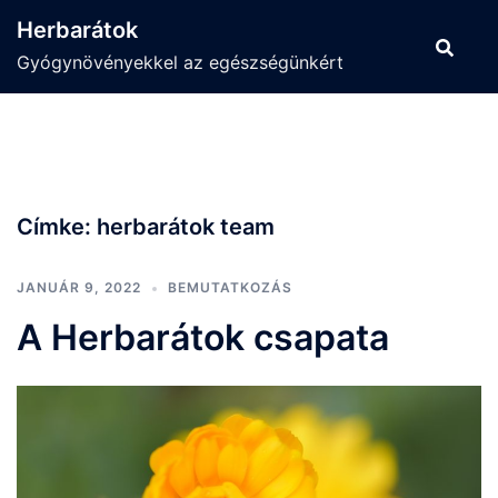
Skip
Herbarátok
to
Gyógynövényekkel az egészségünkért
content
Címke:
herbarátok team
JANUÁR 9, 2022
BEMUTATKOZÁS
A Herbarátok csapata