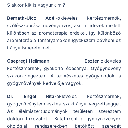
S akkor kik is vagyunk mi?
Bernáth-Ulcz Adél
-okleveles kertészmérnök,
szőlész-borász, növényorvos, akit mindezek mellett
különösen az aromaterápia érdekel, így különböző
aromaterápia tanfolyamokon igyekszem bővíteni ez
irányú ismereteimet.
Csepregi-Heilmann Eszter
-okleveles
kertészmérnök, gyakorló édesanya. Gyógynövény
szakon végeztem.
A természetes gyógymódok, a
gyógynövények kedvelője vagyok.
Dr. Engel Rita
-okleveles kertészmérnök,
gyógynövénytermesztés szakirányú végzettséggel.
Az élelmiszertudományok területén szereztem
doktori fokozatot. Kutatóként a gyógynövények
ökológiai rendszerekben betöltött szerepét