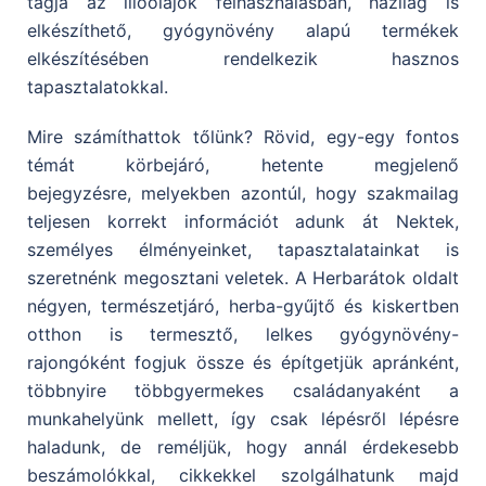
tagja az illóolajok
felhasználásban, házilag is
elkészíthető, gyógynövény alapú termékek
elkészítésében rendelkezik
hasznos
tapasztalatokkal.
Mire számíthattok tőlünk? Rövid, egy-egy fontos
témát körbejáró, hetente megjelenő
bejegyzésre,
melyekben azontúl, hogy szakmailag
teljesen korrekt információt adunk át Nektek,
személyes
élményeinket, tapasztalatainkat is
szeretnénk megosztani veletek.
A Herbarátok oldalt
négyen, természetjáró, herba-gyűjtő és kiskertben
otthon is termesztő, lelkes gyógynövény-
rajongóként fogjuk össze és építgetjük apránként,
többnyire többgyermekes családanyaként a
munkahelyünk mellett, így csak lépésről lépésre
haladunk, de reméljük, hogy annál érdekesebb
beszámolókkal, cikkekkel szolgálhatunk majd