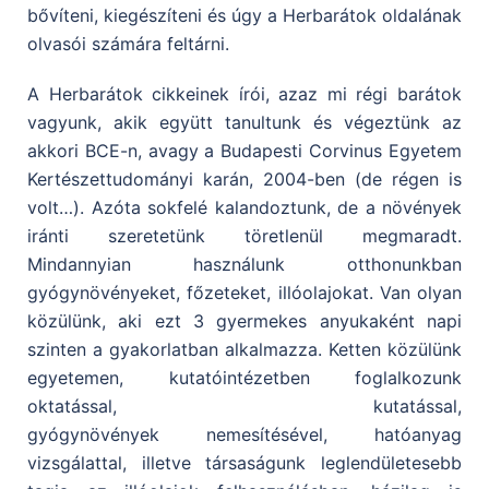
bővíteni, kiegészíteni és úgy a Herbarátok oldalának
olvasói számára feltárni.
A Herbarátok cikkeinek írói, azaz mi régi barátok
vagyunk, akik együtt tanultunk és végeztünk az
akkori BCE-n, avagy a Budapesti Corvinus Egyetem
Kertészettudományi karán, 2004-ben (de régen is
volt…). Azóta sokfelé kalandoztunk, de a növények
iránti szeretetünk töretlenül megmaradt.
Mindannyian használunk otthonunkban
gyógynövényeket, főzeteket, illóolajokat.
Van
olyan
közülünk, aki ezt 3 gyermekes anyukaként napi
szinten a gyakorlatban alkalmazza. Ketten
közülünk
egyetemen, kutatóintézetben foglalkozunk
oktatással, kutatással,
gyógynövények
nemesítésével, hatóanyag
vizsgálattal, illetve társaságunk leglendületesebb